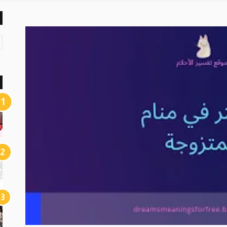
ت
ص
ن
ي
ف
ا
ت