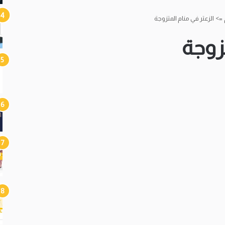
=>
الزعتر في منام المتزوجة
تزوجة