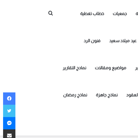
بحث
ة
جمعيات
خطاب تغطية
عن
عيد ميلاد سعيد
فنون الرد
ر
مواضيع ومقالات
نمادج التقارير
في
العقود
نماذج جاهزة
نماذج رمضان
توي
ما
مشاركة 