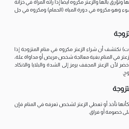
ؤرق بالها والزعتر مكروه أيضا إذا رأته المرأة في خزانة
سوء وهو مكروه في دورة المياه (الحمام) ومكروه في جل
تزوجة
رات) نكتشف أن شراء الزعتر مكروه في منام المتزوجة إذا
زعتر في المنام بغية معالجة شخص مريض أو مداواة علة،
 لأن الزعتر المجفف يرمز إلى الشدة والبلايا والانكاد
وج.
تزوجة
ة كأنها تأخذ أو تعطي الزعتر لشخص تعرفه في المنام فإن
لى خصومة أو فراق.