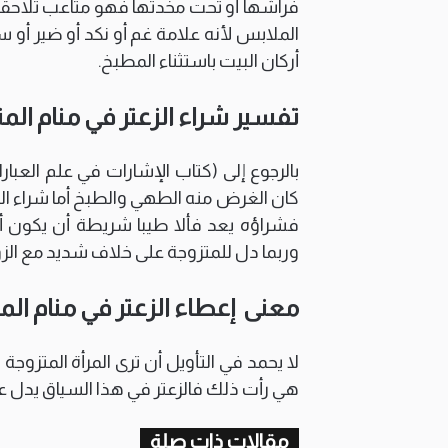
فراشها أو تحت مخدتها فهو متاعب تلاحقها وت
الملابس لأنه علامة غم أو نكد أو ضير أو 
أركان البيت باستثناء المطبخ.
تفسير شراء الزعتر في منام الم
بالرجوع إلى (كتاب الإشارات في علم العبا
كان الغرض منه الطهي والطبخ أما شراء ال
فشراؤه يعد فألا طيبا شريطة أن يكون أخضر
وربما دل للمتزوجة على خلاف شديد مع الز
معنى إعطاء الزعتر في منام الم
لا يحمد في التأويل أن ترى المرأة المتزوج
هي رأت ذلك فالزعتر في هذا السياق يدل ع
مقالات ذات صلة