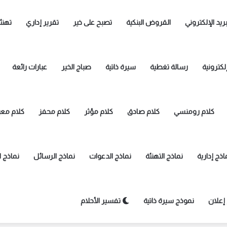
بريد الإلكتروني
القروض البنكية
تصبح على خير
تقرير إداري
تهنئ
لكترونية
رسالة تغطية
سيرة ذاتية
صباج الخير
عبارات رائعة
كلام رومنسي
كلام صادق
كلام مؤثر
كلام محفز
كلام معب
اذج إدارية
نماذج التهنئة
نماذج الدعوات
نماذج الرسائل
نماذج 
إعلان
نموذج سيرة ذاتية
تفسير الأحلام