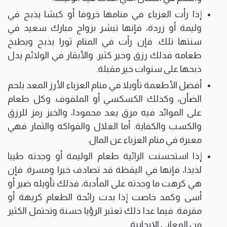
إذا رأت العزباء في منامها خروفا أو كبشا يذبح في
وليمة أو زردة، فإنها تبشر بزواج مبارك سعيد في
سنتها تلك. فإن رأت في المنام ثورا يذبح ويطبخ
طعامه فذلك رزق وخير كثير. والأبقار في الولائم يدل
ذبحها على سنوات خير مقبلة.
أفضل الأطعمة تأويلا في منام العزباء الأرز المعد بلحم
الضأن، وكذلك الكسكسي أو الملفوف. وكل طعام
على الموائد فيه مرق يعد محمودا، والخبز رمز للرزق
والكسب والكفاية. أما الغلال والفواكه والثمار فهي
معبرة في منام العزباء عن المال.
إذا استحسنت الرائية طعام الوليمة أو وجدته طيبا
لذيذا، فإنها في اليقظة قد تصادف خيرا ومسرة. فإن
هي كرهت ما وجدته على المأدبة، فذلك تأويله ضير أو
أسى وكمد خاصت إذا بدت رائحة الطعام كريهة أو
مقرفة. فيما عدا ذلك تعتبر الرؤيا حسنة وتحتمل الكثير
من المعاني الإيجابية.