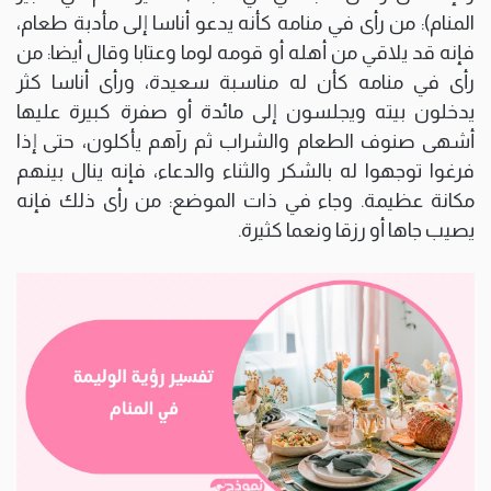
المنام): من رأى في منامه كأنه يدعو أناسا إلى مأدبة طعام،
فإنه قد يلاقي من أهله أو قومه لوما وعتابا وقال أيضا: من
رأى في منامه كأن له مناسبة سعيدة، ورأى أناسا كثر
يدخلون بيته ويجلسون إلى مائدة أو صفرة كبيرة عليها
أشهى صنوف الطعام والشراب ثم رآهم يأكلون، حتى إذا
فرغوا توجهوا له بالشكر والثناء والدعاء، فإنه ينال بينهم
مكانة عظيمة. وجاء في ذات الموضع: من رأى ذلك فإنه
يصيب جاها أو رزقا ونعما كثيرة.