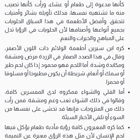
كأنها مدعوة إلى طعام أو عشاء، ورأت كأنها تصيب
منه ما تشتهيه نفسها، فذلك تأويله بشائر وأمنيات
تتحقق. وأفضل الأطعمة في هذا السياق الحلويات
بجميع أنواعها وأصنافها لأن الحلويات في الرؤيا تدل
على المباهج والخيرات والنعم.
كره ابن سيرين أطعمة الولائم ذات اللون الأصفر،
وقال في هذا الصدد الصفار في الزردة مرض ومشقة
ومكابدة وشدة. أما اللحم فهو محمود إذا كان لحم طير
أو سمك أو أنعام، شريطة أن يكون مطبوخا أو مسلوقا
أو محمرا.
أما القلي والشواء فمكروه لدى المفسرين كافة،
وقالوا في ذلك: الشواء تعب وغم ومشقة. فمن رأت
ذلك من المتزوجات فإنها قد تخشى على نفسها من
السوء أو تلقي الأخبار السيئة.
كما كره المعبرون كافة رؤية مأدبة طعام يؤكل فيها
لحم الإنسان لأن مثل هذه الرؤى معبرة عن النميمة