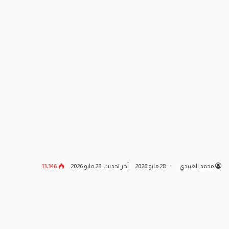
محمد العبيدي
28 مايو 2026
آخر تحديث: 28 مايو 2026
13٬346