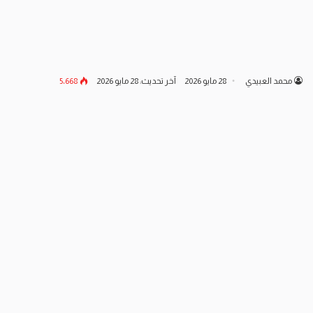
محمد العبيدي
28 مايو 2026
آخر تحديث: 28 مايو 2026
5٬668