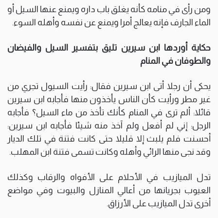
ومن رأى في منامه كأنه يغلق باب داره ويمنع عنها السيل أو
الماء الجارف فإنه يعالج أمرا ويمنع عن نفسه وأهله السوء.
حكاية أوردها ابن سيرين تليق بتفسير السيل والفيضان
والطوفان في المنام
يحكى أن رجلا أتى ابن سيرين فقال: رأيت السيول تجري من
غير مطر ورأيت كأن الناس يأخذون منها فأجابه ابن سيرين
قائلا: ألم ترى في المنام كأنك تأخذ من ماء السيل؟ فأجابه
الرجل: إني لم أفعل ولم آخذ منه شيئا فأجابه ابن سيرين:
أحسنت فلم يلبث إلا قليلا حتى كانت فتنة في تلك الديار
وقد نجى منها الرائي وأهله وكانت تسمى فتنة ابن المهلب.
تدل الميازيب في الأحلام على الأفواه والرقاب وكذلك
العيوب بجريانها من أعالي المنازل والبيوت وفي مواضع
أخرى تدل الميازيب على الأرزاق.