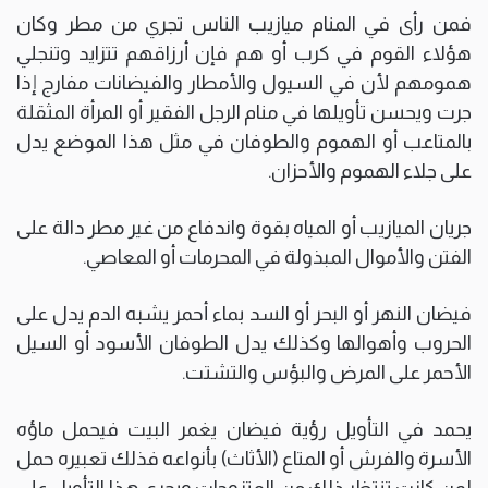
فمن رأى في المنام ميازيب الناس تجري من مطر وكان
هؤلاء القوم في كرب أو هم فإن أرزاقهم تتزايد وتنجلي
همومهم لأن في السيول والأمطار والفيضانات مفارج إذا
جرت ويحسن تأويلها في منام الرجل الفقير أو المرأة المثقلة
بالمتاعب أو الهموم والطوفان في مثل هذا الموضع يدل
على جلاء الهموم والأحزان.
جريان الميازيب أو المياه بقوة واندفاع من غير مطر دالة على
الفتن والأموال المبذولة في المحرمات أو المعاصي.
فيضان النهر أو البحر أو السد بماء أحمر يشبه الدم يدل على
الحروب وأهوالها وكذلك يدل الطوفان الأسود أو السيل
الأحمر على المرض والبؤس والتشتت.
يحمد في التأويل رؤية فيضان يغمر البيت فيحمل ماؤه
الأسرة والفرش أو المتاع (الأثاث) بأنواعه فذلك تعبيره حمل
لمن كانت تنتظر ذلك من المتزوجات ويجري هذا التأويل على