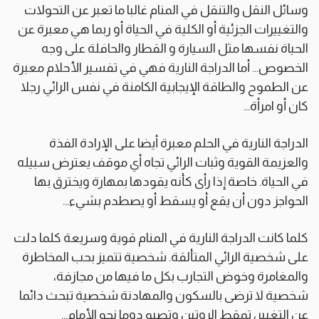
وسائل النقل والتنقل في المنام غالبا ما تعبر عن التحولات
والتغييرات الجزئية أو الكلية في الحياة أو ربما هي معبرة عن
الحياة نفسها مثل السيارة و القطار والحافلة على وجه
الخصوص… أما الدراجة النارية فهي في تفسير الأحلام معبرة
عن الطموح والطاقة الإيجابية الكامنة في نفس الرائي رجلا
كان أو امرأة…
الدراجة النارية في الحلم معبرة أيضا على الإرادة الفذة
والعزيمة القوية وثبات الرائي تجاه أي موقف يعترض سبيله
في الحياة. خاصة إذا رأى كأنه يقودها بمهارة ويخترق بها
الحواجز دون أن يقع أو يسقط أو يصطدم بشيء…
كلما كانت الدراجة النارية في المنام قوية وسريعة كلما دلت
على شخصية الرائي المتألقة. شخصية تتميز بحب المخاطرة
والمغامرة وخوض التجارب بكل ما فيها من مجازفة،
شخصية لا ترضى بالسكون والمهادنة شخصية تبحث دائما
عن التغيير، تمقط الروتين وتصبو دوما نحو الأمام…