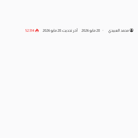
محمد العبيدي
28 مايو 2026
آخر تحديث: 28 مايو 2026
52٬514