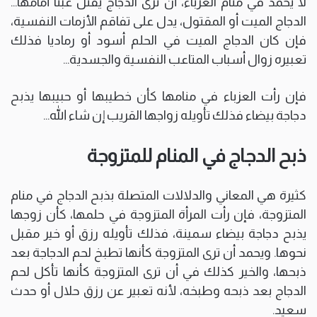
لا يحمد في منام العزباء، أن ترى الدجاج يقتل عبثا أمامها…
الدجاج الميت أو المقتول، يدل على تفاقم الأزمات النفسية،
فإن كان الدجاج الميت في الحلم أسود أو رماديا فذلك
تعبيره زوال أسباب المتاعب النفسية والجسدية…
فإن رأت العزباء في منامها كأن خطيبها أو حبيبها يذبح
دجاجة بيضاء فذلك تأويله زواجها القريب إن شاء الله…
ذبح الدجاج في المنام للمتزوجة
كثيرة هي المعاني والدلالات المتصلة بذبح الدجاج في منام
المتزوجة، فإن رأت المرأة المتزوجة في حلمها، كأن زوجها
يذبح دجاجة بيضاء سمينة، فذلك تأويله رزق أو خير مقبل
نحوها. ويحمد أن ترى المتزوجة كأنها تطبخ لحم الدجاجة بعد
ذبحها، والخير كذلك في أن ترى المتزوجة كأنها تأكل لحم
الدجاج بعد ذبحه وطبخه، لأنه تعبير عن رزق حلال أو حدث
سعيد.