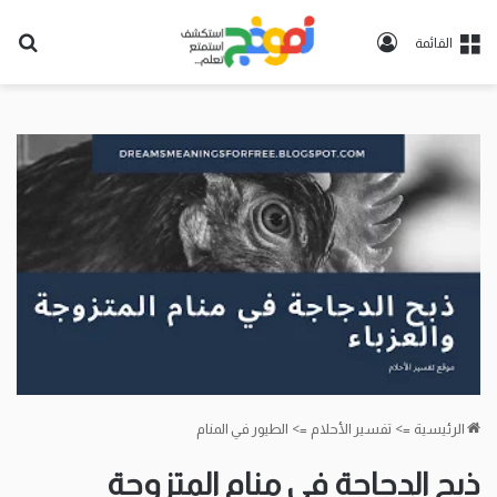
تسجيل
بح
القائمة
الدخول
عن
الرئيسية
=>
تفسير الأحلام
=>
الطيور في المنام
ذبح الدجاجة في منام المتزوجة