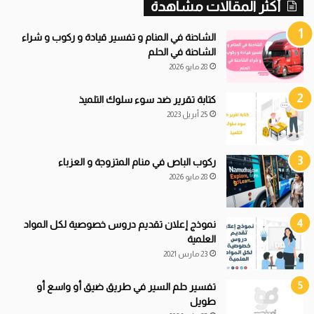
أكثر المقالات مشاهدة
ي
ف
ا
الشاحنة في المنام و تفسير قيادة و ركوب و شراء
ت
الشاحنة في الحلم
28 مايو 2026
كتابة تقرير ضد سوء سلوك التلميذ
25 أبريل 2023
ركوب الباص في منام المتزوجة و العزباء
28 مايو 2026
نموذج إعلان تقديم دروس خصوصية لكل المواد
العلمية
23 مارس 2021
تفسير حلم السير في طريق ضيق أو واسع أو
طويل