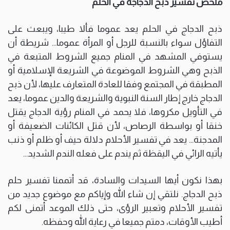
ملخص تفسير ذبح الدجاجة في الحلم
ذبح الدجاج في الحلم يعد عموما فألا طيبا، ويبعث على
التفاؤل سواء بالنسبة للرجل أو المرأة عموما… شريطة أن
يستوفي المشهد في المنام جميع الشروط المتبعة في
الذبح وهي الشروط الموضوعة في الشريعة الإسلامية أو
المطبقة في المجتمع وفقا للعادة المتعارف عليها، لأن ذبح
الدجاج خارج إطار السنة النبوية والشريعة والدين عموما، يعد
في التأويل مكروها، فلا يحمد في المنام رؤية الدجاج يقتل
خنقا أو بواسطة الرصاص، لأن قتل الكائنات الضعيفة أو
المدجنة… يعد في تفسير الأحلام دلالة حيف أو ظلم أو ذنب
يأتيه الرائي في اليقظة ثم يندم على فعله الندم الشديد…
بهذا نكون أيها السيدات والسادة، قد أتممنا تفسير حلم
ذبح الدجاج. نلتقي إن شاء الله وإياكم مع موضوع جديد من
تفسير الأحلام وتعبير الرؤى، حتى ذلك الموعد أتمنى لكم
أطيب الأوقات، دمتم جميعا في رعاية الله وحفظه.