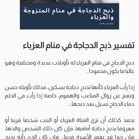
تفسير ذبح الدجاجة في منام العزباء
ذبح الدجاج في منام العزباء له تأويلات عديدة ومختلفة وهو
غالبا ما يكون محمودا …
إذا رأت العزباء كأنها تذبح دجاجة بسكين، فذلك تأويله حسن
ويعبر عن زوال المتاعب والهموم، خاصة إذا رأت في الحلم
دماء الدجاج تسيل بعد ذبحها….
يحمد كذلك أن ترى الفتاة العزباء أو البنت شخصا قريبا أو
معروفا يذبح دجاجة أمامها، فإن كان ذلك الشخص والدها،
فإن خيرا قد يغمر الأسرة قريبا… فإن كان الذي رأته يذبح