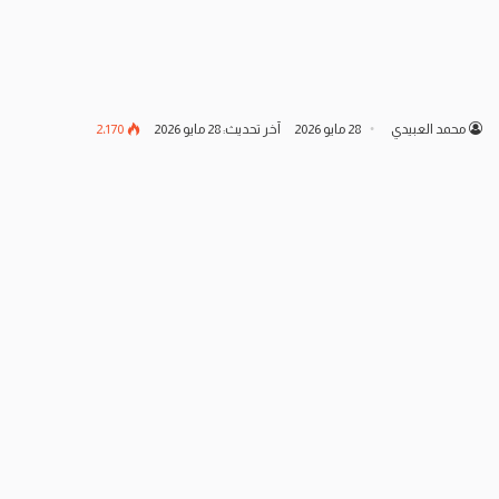
محمد العبيدي
28 مايو 2026
آخر تحديث: 28 مايو 2026
2٬170