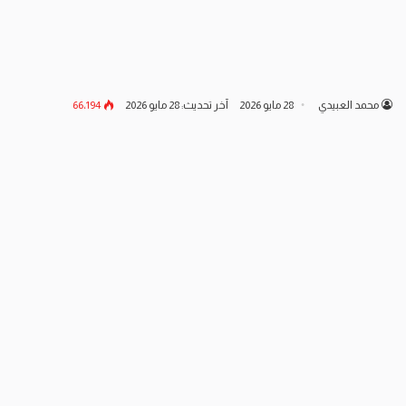
محمد العبيدي
28 مايو 2026
آخر تحديث: 28 مايو 2026
66٬194