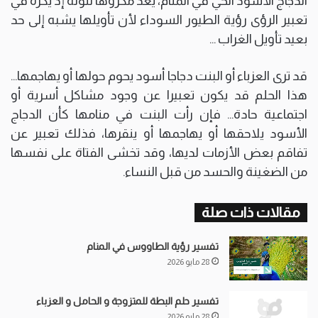
الدجاج الأسود الحي في المنام، يعد مكروها للونه إذ يكره في
تعبير الرؤى رؤية الطيور السوداء لأن تأويلها يشبه إلى حد
بعيد تأويل الغراب …
قد ترى العزباء أو البنت دجاجا أسود يحوم حولها أو يهاجمها…
هذا الحلم قد يكون تعبيرا عن وجود مشاكل أسرية أو
اجتماعية حادة… فإن رأت البنت في منامها كأن الدجاج
الأسود يلاحقها أو يهاجمها أو ينقرها، فذلك تعبير عن
تفاقم بعض الأزمات لديها، وقد تخشى الفتاة على نفسها
من الضغينة والحسد من قبل النساء.
مقالات ذات صلة
تفسير رؤية الطاووس في المنام
28 مايو 2026
تفسير حلم البطة للمتزوجة و الحامل و العزباء
28 مايو 2026