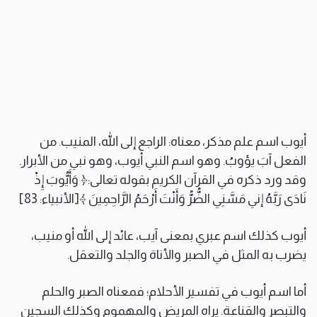
أيوب اسم علم مذكر، معناه: الراجع إلى الله، المنيب. من
الفعل آبَ يؤوبُ. وهو اسم النبي أيوب، وهو نبي من الأبرار.
وقد ورد ذكره في القرآن الكريم بقوله تعالى:﴿ وَأَيُّوبَ إِذْ
نَادَى رَبَّهُ إني مَسَّنِي الضُّرُّ وَأَنْتَ أَرْحَمُ الرَّاحِمِينَ ﴾[الأنبياء: 83]
أيوب كذلك اسم عبري بمعنى آيب، عائد إلى الله أو منيب،
يضرب به المثل في الصبر والأناة والجلد والتعقل.
أما اسم أيوب في تفسير الأحلام؛ فمعناه الصبر والحلم
والتبصر والقناعة. يراه المريض والمهموم وكذلك السجين