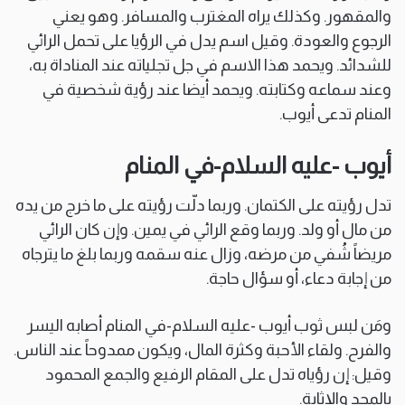
والمقهور. وكذلك يراه المغترب والمسافر. وهو يعني
الرجوع والعودة. وقيل اسم يدل في الرؤيا على تحمل الرائي
للشدائد. ويحمد هذا الاسم في جل تجلياته عند المناداة به،
وعند سماعه وكتابته. ويحمد أيضا عند رؤية شخصية في
المنام تدعى أيوب.
أيوب -عليه السلام-في المنام
تدل رؤيته على الكتمان. وربما دلّت رؤيته على ما خرج من يده
من مال أو ولد. وربما وقع الرائي في يمين. وإن كان الرائي
مريضاً شُفي من مرضه، وزال عنه سقمه وربما بلغ ما يترجاه
من إجابة دعاء، أو سؤال حاجة.
ومَن لبس ثوب أيوب -عليه السلام-في المنام أصابه اليسر
والفرح. ولقاء الأحبة وكثرة المال، ويكون ممدوحاً عند الناس.
وقيل: إن رؤياه تدل على المقام الرفيع والجمع المحمود
بالمجد والإثابة.