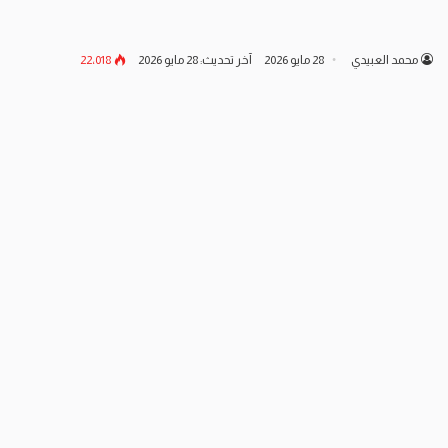
محمد العبيدي
28 مايو 2026
آخر تحديث: 28 مايو 2026
22٬018