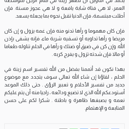
يحمد في التأويل أن تظهر زينة في منام الرجل متوسطة
العمر، لا هي فتاة شابة يافعة و لا هي عجوز مسنة. فإن
أطلت مبتسمة، فإن الدنيا تقبل نحوه بما يجعله يسعد.
فإن كان مهموما و رآها تدنو منه فإن غمه يزول و إن كان
مريضا و رآها تداويه أو تسقيه شربة ماء، فإنه يشفى بإذن
الله. وإن كن في ضيق أو ضنك و رآها في الحلم تناوله طعاما
أو مالا فإن شدته تزول و يفرج كربه .
بهذا نكون قد أتممنا بفضل من الله تفسير اسم زينة في
الحلم ، لقاؤنا إن شاء الله تعالى سوف يتجدد مع موضوع
جديد من تفسير الأحلام و تعبير الرؤى . حتى ذلك الموعد
أستودعكم الله الذي لا تضيع ودائعه ، راجيا منه أن يتم عليكم
نعمه و يصبغها ظاهرة و باطنة . شكرا لكم على حسن
المتابعة و الإهتمام.