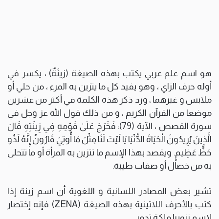
هو اسم علم عربي يكتب بهذه الصيغة (زينَةٌ) ، يكسر في
أوله حرف الزاي ، وهو يفيد كل ما يتزين به المرء ، من حلي أو
ملابس و غيرهما ، ورد ذكر هذه الكلمة في أكثر من عشرين
موضعا من القرآن الكريم ، و من ذلك قول الله عز وجل في
سورة القصص ، الآية (79): فَخَرَجَ عَلَىٰ قَوْمِهِ فِي زِينَتِهِ قَالَ
الَّذِينَ يُرِيدُونَ الْحَيَاةَ الدُّنْيَا يَا لَيْتَ لَنَا مِثْلَ مَا أُوتِيَ قَارُونُ إِنَّهُ لَذُو
حَظٍّ عَظِيمٍ. ويقصد بهذا الإسم ما تتزين به المرأة أو ما تتحلى
به من خصال أو صفات طيبة.
تشير بعض المصادر اللسانية و اللغوية أن اسم زينة إذا
كتب بالأحرف اللاتينية بهذه الصيغة (ZENA) فإنه إختصار
لإسم زنوبيا ملكة تدمر.