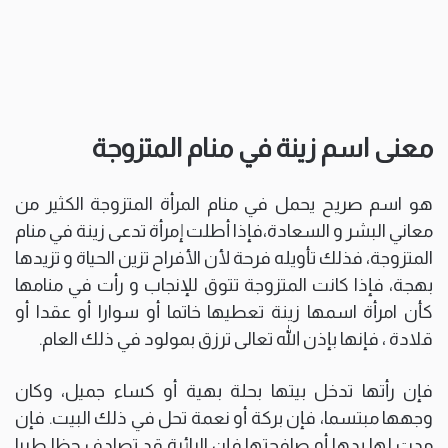
معنى اسم زينة في منام المتزوجة
هو اسم صريح يحمل في منام المرأة المتزوجة الكثير من
معاني البشر و السعادة،فإذا أطلت إمرأة تدعى زينة في منام
المتزوجة، فذلك تأويله فرحة لأن الأفراح تزين الحياة و تزيدها
بهجة، فإذا كانت المتزوجة تتوق للإنجاب و رأت في منامها
كأن امرأة اسمها زينة تعطيها خاتما أو سوارا أو عقدا أو
قلادة ، فإنها بإذن الله تعالى ترزق بمولود في ذلك العام.
فإن رأتها تدخل بيتها بحلة بهية أو كساء جميل، وكان
وجهها مبتسما، فإن بركة أو نعمة تحل في ذلك البيت. فإن
مدت لها يدها أو صافحتها فإن الرائية قد تصادف حظا طيبا