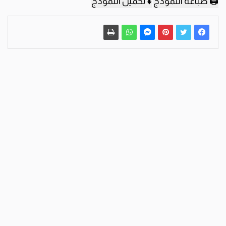
🖨️ طباعة النموذج
⬇️ تحميل النموذج