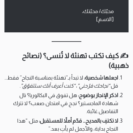
محبّك/ محبّتك،
[الاسم]
✍️ كيف تكتب تهنئة لا تُنسى؟ (نصائح
ذهبية)
اجعلها شخصية:
لا تبدأ بـ”تهنئة بمناسبة النجاح” فقط…
قل
“نجاحك فرّحني”
،
“كنت أعرف أنك ستتفوّق”
.
اذكر الإنجاز بوضوح:
هل تفوق في البكالوريا؟ نال
شهادة الماجستير؟ نجح في امتحان صعب؟ لا تترك
التفاصيل غائبة.
لا تكتفِ بالمديح… قدّم أملاً للمستقبل:
مثل: “هذا
النجاح بداية، والأجمل لم يأتِ بعد.”