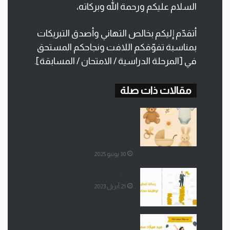
السلام عليكم ورحمة الله وبركاته،
أتقدّم إليكم بخالص التهاني وأصدق التبريكات
بمناسبة تفوّقكم اللافت ونجاحكم المستحق
في [المرحلة الدراسية / الامتحان / المسابقة].
مقالات ذات صلة
أجمل 10 نماذج تهنئة بالمولود
الجديد: صيغ جاهزة للطباعة
والمشاركة
30 يونيو 2025
رسالة تغطية لوظيفة محاسب
21 أبريل 2023
تهاني عيد الميلاد المبهجة باسم