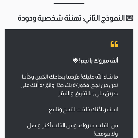
💌 النموذج الثاني: تهنئة شخصية ودودة
ألف مبروك يا نجم! 🌟
ما شاء الله عليك! فرّحتنا بنجاحك الكبير، وكأننا
نحن من نجح. فخور/ة بك جدًا، واثق/ة أنك على
طريق مليء بالتفوق والتميّز.
استمر، لأنك خلقت لتنجح وتلمع.
من القلب: مبروك، ومن القلب أكثر: واصل
ولا تتوقف!