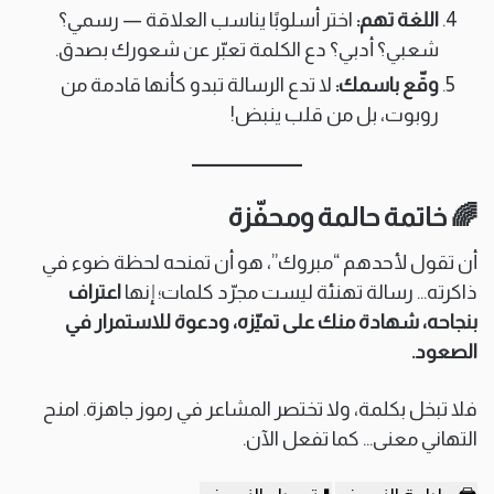
اللغة تهم:
اختر أسلوبًا يناسب العلاقة — رسمي؟
شعبي؟ أدبي؟ دع الكلمة تعبّر عن شعورك بصدق.
وقّع باسمك:
لا تدع الرسالة تبدو كأنها قادمة من
روبوت، بل من قلب ينبض!
🌈 خاتمة حالمة ومحفّزة
أن تقول لأحدهم “مبروك”، هو أن تمنحه لحظة ضوء في
ذاكرته… رسالة تهنئة ليست مجرّد كلمات؛ إنها
اعتراف
بنجاحه، شهادة منك على تميّزه، ودعوة للاستمرار في
الصعود.
فلا تبخل بكلمة، ولا تختصر المشاعر في رموز جاهزة. امنح
التهاني معنى… كما تفعل الآن.