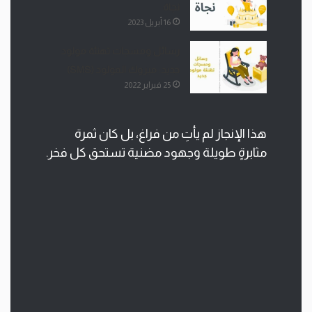
نجاة
16 أبريل 2023
رسائل ومسجات تهنئة مولود
جديد: مبروك المولود (SMS)
25 فبراير 2022
هذا الإنجاز لم يأتِ من فراغ، بل كان ثمرة
مثابرةٍ طويلة وجهود مضنية تستحق كل فخر.