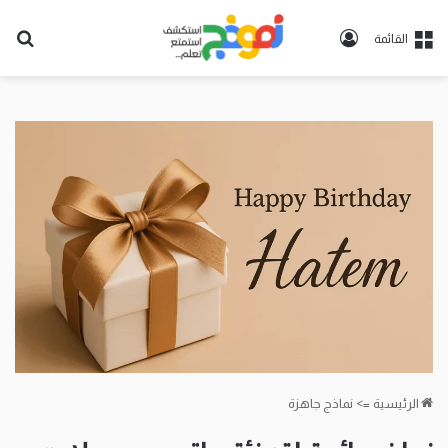
تسجيل
بح
القائمة
الدخول
عن
الرئيسية
=>
نماذج جاهزة