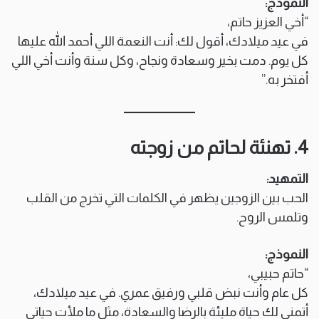
النموذج:
“أخي العزيز حاتم،
في عيد ميلادك، أقول لك: أنت النعمة اللي أحمد الله عليها
كل يوم. دمت بخير وسعادة ونجاح، وكل سنة وأنت أخي اللي
أفتخر به.”
4. تهنئة لحاتم من زوجته
التمهيد:
الحب بين الزوجين يظهر في الكلمات التي تخرج من القلب
وتلمس الروح.
النموذج:
“حاتم حبيبي،
كل عام وأنت نبض قلبي ورفيق عمري. في عيد ميلادك،
أتمنى لك حياة مليئة بالرضا والسعادة، مثل ما ملأت حياتي