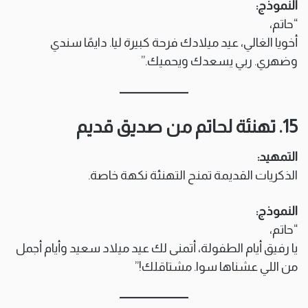
النموذج:
“حاتم،
أخويا الغالي، عيد ميلادك فرحة كبيرة ليا. دايمًا سندي
وضهري. ربي يسعدك ويحميك.”
15. تهنئة لحاتم من صديق قديم
التمهيد:
الذكريات القديمة تمنح التهنئة نكهة خاصة.
النموذج:
“حاتم،
يا رفيق أيام الطفولة، أتمنى لك عيد ميلاد سعيد وأيام أجمل
من اللي عشناها سوا. مشتاقلك!”