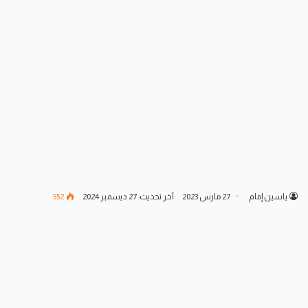
ياسين إمام
27 مارس 2023
آخر تحديث: 27 ديسمبر 2024
552