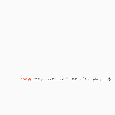
ياسين إمام
3 أبريل 2023
آخر تحديث: 27 ديسمبر 2024
3٬308