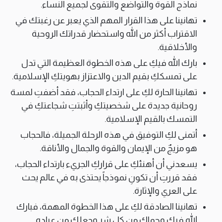
نماذج القوة والتواضع والتقوى لجميع النساء.
تهانينا على هذا القرار المهم الذي يعبر عن رغبتك في
الاقتراب أكثر من الله واستحضار قدراتك الروحية
والأخلاقية.
بارك الله فيكِ على هذه الخطوة العظيمة التي تدل
على تمسككِ بقيم الدين والاعتزاز بهويتكِ الإسلامية.
تهانينا الحارة لكِ على ارتداء الحجاب، فقد أضفتِ لمسة
روحانية جديدة على شخصيتكِ وأثبتتِ شجاعتكِ في
التمسك بالقيم الإسلامية.
أتمنى لكِ التوفيق في هذه الرحلة الجميلة، فالحجاب
هو مزيجٌ من الإيمان والقوة والجمال والأناقة.
يسعدني أن أهنئكِ على قراركِ الجريء بارتداء الحجاب،
فقد قررتِ أن تكونِ نموذجاً يحتذى به في عالم يحث
على العري والإثارة.
تهانينا الصادقة لكِ على هذا الخطوة المهمة، فبارك
الله فيكِ وحماكِ من كل شر وجعلكِ من عباده