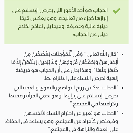
الحجاب هو أحد الأمور التي يحرص الإسلام على
إبرازها كجزء من تعاليمه، وهو يعكس قيمًا
دينية عالية وعميقة، وفيما يلي نماذج لكلام
ديني عن الحجاب:
“قال الله تعالى: ” وَقُل لِّلْمُؤْمِنَاتِ يَغْضُضْنَ مِنْ
أَبْصَارِهِنَّ وَيَحْفَظْنَ فُرُوجَهُنَّ وَلَا يُبْدِينَ زِينَتَهُنَّ إِلَّا مَا
ظَهَرَ مِنْهَا “، وهذا يدل على أن الحجاب هو فريضة
إلهية تحرص النساء على الالتزام بها.
“الحجاب يعكس روح التواضع والتقوى والعفة التي
يحرص الإسلام على إبرازها، وهو يحمي المرأة وعفتها
وكرامتها في المجتمع.”
“الحجاب هو تعبير عن احترام النساء لأنفسهن
وقيمتهن كأفراد من المجتمع، وهو يساعد في الحفاظ
على العفة والنزاهة في المجتمع.”