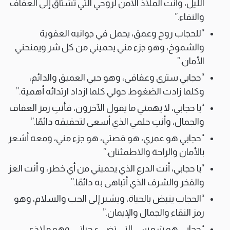
الليل، وأنت الملاذ الآمن لروحي التي تشتاق إلى العفاف
والنقاء.”
“للحجاب روح وعمق، يحمل في جوانبه العفوية
والشموخ، وهو جزء مني يحميني من كل شر ويمنحني
الأمان.”
“حجابي ستري وعفافي، وهو حبي العميق والدائم،
وكلما زادت الضغوط حولي كلما ازداد ارتدائه أهمية.”
“يا حجابي، لا يهمني ما يقول الآخرون، فأنتِ رمز العفاف
والجمال، وأنتِ حلمي الذي أسعى لتحقيقه دائمًا.”
“حجابي هو عمري، هو قصتي، هو جزء مني، ومعه أشعر
بالأمان والراحة والاطمئنان.”
“يا حجابي، أنت الدرع الذي يحميني من أي خطر، و أنت العز
والفخر والشرف الذي أتباهى به دائمًا.”
“الحجاب ينبض بالحياة، ويشير إلى الحب والسلام، وهو
رمز النقاء والجمال والإيمان.”
“حجابي هو شمسي التي تضيء حياتي، وهو ملاذي