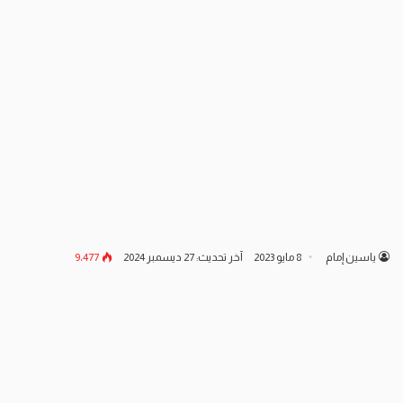
ياسين إمام
8 مايو 2023
آخر تحديث: 27 ديسمبر 2024
9٬477