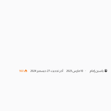
ياسين إمام
18 مارس 2023
آخر تحديث: 27 ديسمبر 2024
960