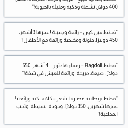
400 دولار. نشطة وذكية ومليئة بالحيوية!”
“قطط مين كون – رائعة وجميلة ! عمرها 3 أشهر،
450 دولارًا. حنونة ومخلصة ورائعة مع الأطفال!”
“قطط Ragdoll – رفقاء هادئون ! 4 أشهر، 550
دولارًا. طيعة، مريحة، ورائعة للعيش في شقة!”
“قطط بريطانية قصيرة الشعر – كلاسيكية ورائعة !
عمرها شهرين، 350 دولارًا. ودودة، بسيطة، وتحب
المداعبة!”