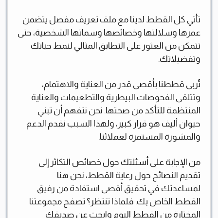
تأتي كل القطط لدينا مع ملف تعريف مفصل يتضمن
عمرها وسلالتها وخصائصها وسماتها الشخصية، حتى
تتمكن من العثور على التطابق المثالي لنمط حياتك
وتفضيلاتك.
تُربى قططنا بأقصى قدر من العناية والاهتمام،
وتتلقى الفحوصات البيطرية والتطعيمات والعناية
المنتظمة للتأكد من صحتها. نحن نتفهم أن تبني
حيوان أليف هو قرار كبير، ولهذا السبب نقدم الدعم
والمشورة المستمرة لعملائنا.
من الإجابة على أسئلتك حول خصائص التكاثر إلى
تقديم النصائح حول رعاية القطط، نحن هنا
لمساعدتك في تحقيق أقصى استفادة من رفيق
القطط الخاص بك. فلماذا تنتظر؟ تصفح مجموعتنا
المختارة من القطط اليوم وابحث عن صديقك