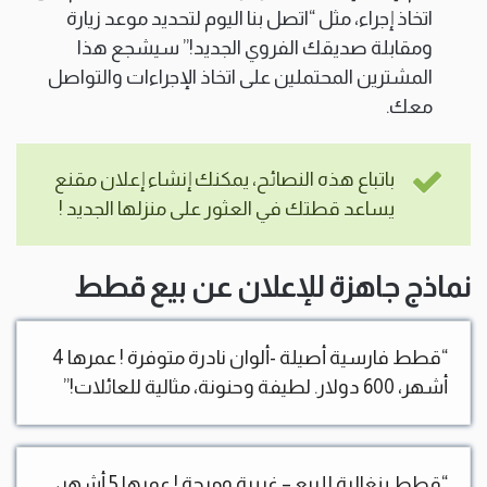
اتخاذ إجراء، مثل “اتصل بنا اليوم لتحديد موعد زيارة
ومقابلة صديقك الفروي الجديد!” سيشجع هذا
المشترين المحتملين على اتخاذ الإجراءات والتواصل
معك.
باتباع هذه النصائح، يمكنك إنشاء إعلان مقنع
يساعد قطتك في العثور على منزلها الجديد !
نماذج جاهزة للإعلان عن بيع قطط
“قطط فارسية أصيلة -ألوان نادرة متوفرة ! عمرها 4
أشهر، 600 دولار. لطيفة وحنونة، مثالية للعائلات!”
“قطط بنغالية للبيع – غريبة ومرحة ! عمرها 5 أشهر،