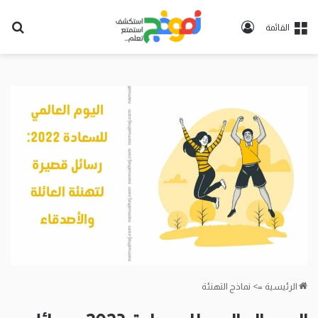
تسجيل
بح
القائمة
الدخول
عن
الرئيسية
=>
نماذج التهنئة