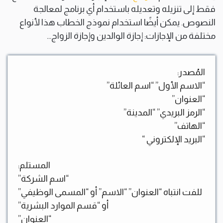
فقط إلى تنزيله وتعديله باستخدام أي برنامج لمعالجة
النصوص. يمكن أيضًا استخدام نموذج الخطاب هذا لأنواع
مختلفة من الإجازات: إجازة الوالدين وإجازة الزواج…
المُصدر:
“الاسم الأول” “اسم العائلة”
“العنوان”
“الرمز البريدي” “المدينة”
“الهاتف”
“البريد الإلكتروني “
المستلم:
“اسم الشركة”
للفت انتباه “العنوان” “الاسم” أو “المسمى الوظيفي”
أو “قسم الموارد البشرية”
“العنوان”