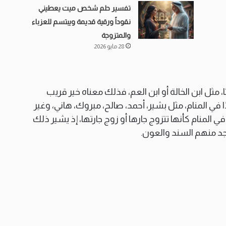
تفسير حلم شخص ميت يعطيني
نقوداً ورقية قديمة ويبتسم للعزباء
والمتزوجة
28 مايو 2026
ًا، مثل ابن الخالة أو ابن العم، فذلك معناه خير قريب
ي المنام، مثل بشير، أحمد، صالح، مبروك، هاني، وغير
ي المنام كأنها تتزوج جارها أو زوج جارتها، إذ يشير ذلك
تجد منهم السند والعون.