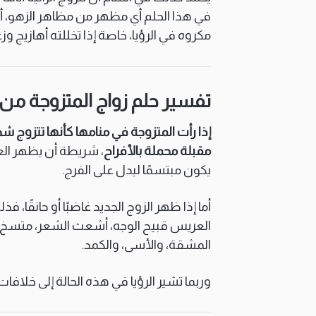
في هذا الحلم أي مظهر من مظاهر الزهو، أو
مكروه في الرؤيا، خاصة إذا تخللته أهازيج و
تفسير حلم زواج المتزوجة من 
إذا رأت المتزوجة في منامها كأنها تتزوج ش
مقبلة محملة بالأفراح
، شريطة أن يظهر ال
يكون مبتسمًا ليدل على الفرج.
أما إذا ظهر الزوج الجديد غاضبًا أو حانقًا، 
العريس قبيح الوجه، أشعث الشعر، متسخ الثو
المشقة، والأسى، والكمد.
وربما تشير الرؤيا في هذه الحالة إلى خلافات