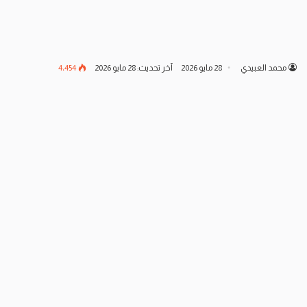
محمد العبيدي
28 مايو 2026
آخر تحديث: 28 مايو 2026
4٬454