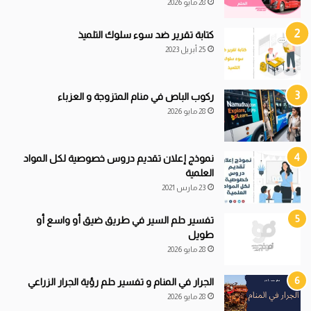
28 مايو 2026
كتابة تقرير ضد سوء سلوك التلميذ
25 أبريل 2023
ركوب الباص في منام المتزوجة و العزباء
28 مايو 2026
نموذج إعلان تقديم دروس خصوصية لكل المواد
العلمية
23 مارس 2021
تفسير حلم السير في طريق ضيق أو واسع أو
طويل
28 مايو 2026
الجرار في المنام و تفسير حلم رؤية الجرار الزراعي
28 مايو 2026