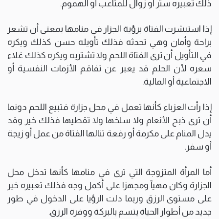
ذلك تعبيره ستر أو زوال للمتاعب أو الهموم.
إذا استبشرت الفتاة برؤية الجزار في منامها بمعنى أن تشعر
براحة وأمان وهي تحدثه فذلك تأويله حسن كذلك ويكره
في التأويل أن ترى الفتاة اللحم ولا تشتريه ويكره كذلك غلاء
سعره لأن الحلم قد يعبر عن تفاقم الأزمات النفسية أو
الاجتماعية أو المالية.
إذا رأت العزباء كأنها تعمل في محل جزارة فتبيع اللحم دونما
أن ترى ذبح الأنعام ولا سلخها ولا تقطيها فذلك خير وقد
يدل المنام على مكرمة أو رفعة تنالها الفتاة من عمل أو زيجة
أو سفر.
أما المرأة المتزوجة التي ترى في منامها كأنها تدخل محل
الجزارة وكان مهيآ ومجهزا على أكمل وجه فذلك تعبيره خير
على مستوى الرزق وربما دلت الرؤيا على الدخول في طور
جديد من أطوار الحياة يتسم بالبركة ووفرة الرزق.