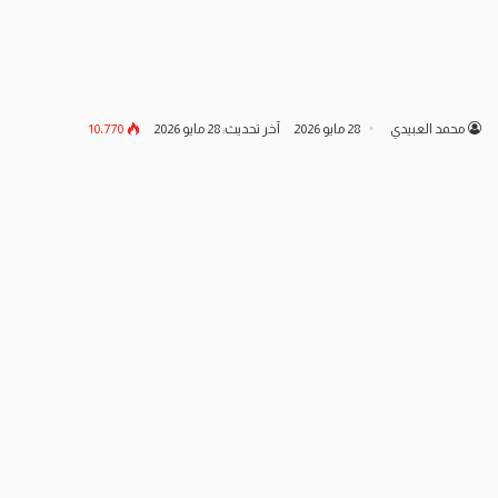
محمد العبيدي
28 مايو 2026
آخر تحديث: 28 مايو 2026
10٬770