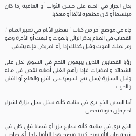
يدل الجزار في الحلم على حسن الثواب أو العاقبة إذا كان
مبتسما أو كان مظهره لائقا أو مهذبا.
جاء في موضع آخر من كتاب ” تعطير الأنام في تعبير المنام “:
القصاب في المنام يذكر الرائي بالموت والبعث أو الآخرة وهو
رمز لملك الموت وقيل كذلك إذا رآه المريض فإنه يشفى.
رؤيا القصابين اللذين يبيعون اللحم في السوق تدل على
الشدائد والمضرات فإذا رآهم الغني أصابه نقص في ماله
وتدل المجزرة (محل بيع اللحوم) على الفزع والهلع أو الفتن
والحرب.
أما المدين الذي يرى في منامه كأنه يدخل محل جزارة لشراء
لحم فإن ديونه تقضى.
الذي يرى في منامه كأنه يصارع جزرا أو قصابا فإن كان في
شدة فإن الله يفرج كربه ويصح هذا التأويل إذا رأى صاحب