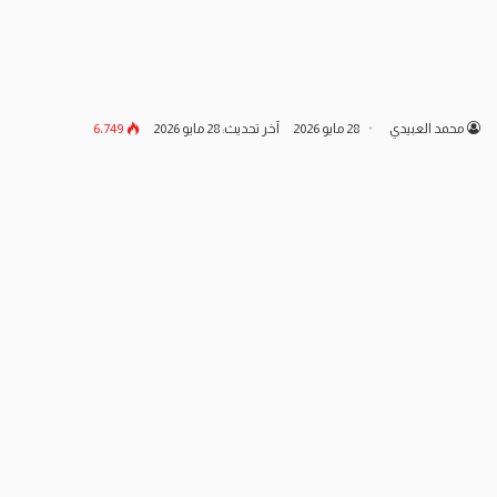
محمد العبيدي
28 مايو 2026
آخر تحديث: 28 مايو 2026
6٬749