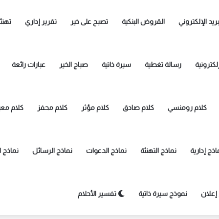
بريد الإلكتروني
القروض البنكية
تصبح على خير
تقرير إداري
تهنئ
لكترونية
رسالة تغطية
سيرة ذاتية
صباج الخير
عبارات رائعة
كلام رومنسي
كلام صادق
كلام مؤثر
كلام محفز
كلام معب
اذج إدارية
نماذج التهنئة
نماذج الدعوات
نماذج الرسائل
نماذج 
إعلان
نموذج سيرة ذاتية
تفسير الأحلام