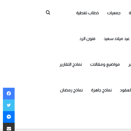
بحث
ة
جمعيات
خطاب تغطية
عن
عيد ميلاد سعيد
فنون الرد
ر
مواضيع ومقالات
نمادج التقارير
في
العقود
نماذج جاهزة
نماذج رمضان
توي
ما
مشاركة 