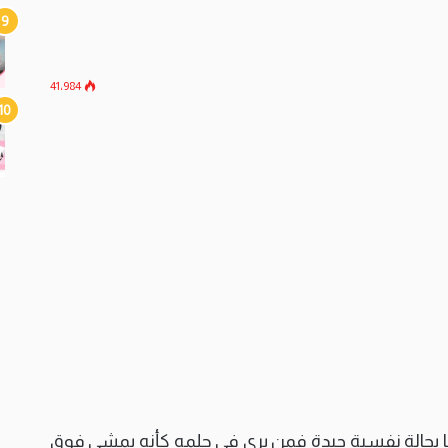
41٬984
با بحالة نفسية جيدة فمن يرى في حلمه كأنه يمشي فوق