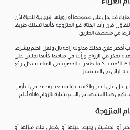
 العزباء
زباء قد يدل على طموحها أو رؤيتها الإيجابية للحياة لأن
تفاؤل فإن رأت الفتاة غير المتزوجة كأنها تسلك طريقا
ظرها في منعطف الطريق.
عشب أخضر طري فذلك مدلوله راحة بال ولعل الحلم يبشرها
تاة تفكر في الزواج ورأت في منامها كأنها تجلس على
الأمنية، كلما ظهرت الخضرة في المنام بشكل رائع
ياة الرائي في المستقبل.
باء يدل على الخير والكسب والمنفعة ويحمد في التأويل
ون هذا المشهد في الحلم بشارة بالزواج والله أعلم.
م المتزوجة
خضر أو الحشيش يحيط ببيتها أو يغطي فناء منزلها أو