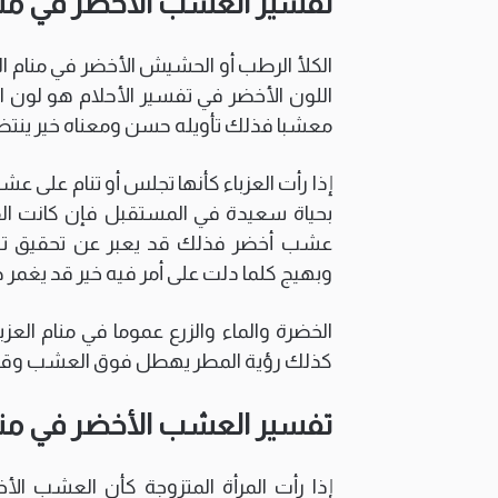
تفسير العشب الأخضر في منام
الكلأ الرطب أو الحشيش الأخضر في منام الع
اللون الأخضر في تفسير الأحلام هو لون ال
معشبا فذلك تأويله حسن ومعناه خير ينت
إذا رأت العزباء كأنها تجلس أو تنام على 
بحياة سعيدة في المستقبل فإن كانت الف
عشب أخضر فذلك قد يعبر عن تحقيق تلك 
وبهيج كلما دلت على أمر فيه خير قد يغمر ح
الخضرة والماء والزرع عموما في منام العز
كذلك رؤية المطر يهطل فوق العشب وقد يك
تفسير العشب الأخضر في منا
إذا رأت المرأة المتزوجة كأن العشب الأ