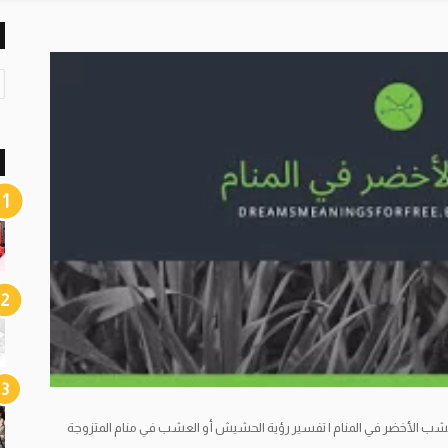
ت
ص
ن
ي
ف
ا
ت
شب الأخضر في المنام | تفسير رؤية الحشيش أو العشب في منام المتزوجة