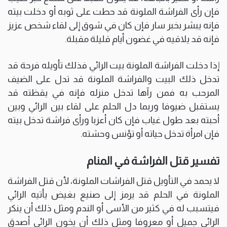
فإن رأى الفراشة الملونة قد حطت على ثوبه أو دخلت بيته
فإنه يبشر بخبر سار فإن كان في شوق إلى لقاء شخص عزيز
فإنه قد يلاقيه في غضون أيام قليلة مقبلة.
إذا دخلت الفراشة الملونة بيت الرائي فذلك تأويله فرحة قد
تدخل ذلك البيت والفراشة الملونة قد تدل على الضيف
المرحب به فمن رآها تدخل منزله فإنه في يقظته قد
يستقبل ضيوفا وربما دل الحلم على لقاء بين الرائي وبين
أحبته بعد طول غياب فإن كان أعزبا ورأى فراشة تدخل بيته
فإن امرأة تدخل حياته أو تؤنس وحشته.
تفسير قتل الفراشة في المنام
لا يحمد في التأويل قتل الفراشات الملونة، لأن قتل الفراشة
الملونة في الحلم قد يرمز إلى صنيع بغيض يأتيه الرائي
فيتسبب له في كثير من الأسى أو الندم ومثل ذلك أن ينكر
الرائي جميل أو معروفا ومثل ذلك أن يخون الرائي أصدق