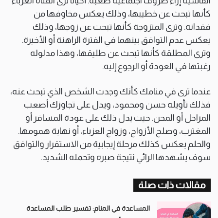
القاسية إزاء ظروف اجتماعية صعبة. أحيانًا ترى الفتاة العزباء
كأنها تبحث عن خطيبها، وذلك يعكس مخاوفها من
فقدانه. وترى المتزوجة كأنها تبحث عن زوجها، وذلك
يعكس عدم التوافق بينهما في الفترة الراهنة أو الأخيرة.
وترى المطلقة كأنها تبحث عن طليقها، وهذا مدلوله
رغبتها في العودة أو الرجوع إليه.
عندما ترى في منامك كأنك وجدت الشخص الذي تبحث عنه،
فذلك تأويله حسن ومحمود، ويدل على تجاوزك أصعب
المراحل أو المحن. حيث يدل ذلك على عودة المسافر أو
المغترب، وصلح الأزواج، وزواج العزباء، أو نهاية همومها.
والحلم يعكس كذلك مرحلة إيجابية من الاستقرار والتوافق
سوف يشهدها الرائي نتيجة صبره وتحمله الشديد.
مقالات ذات صلة
المساعدة في المنام: تفسير طلب المساعدة