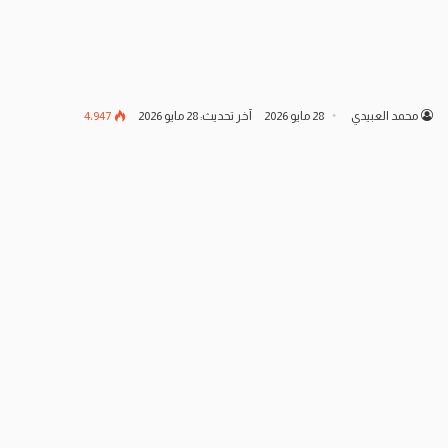
محمد العبيدي
28 مايو 2026
آخر تحديث: 28 مايو 2026
4٬947