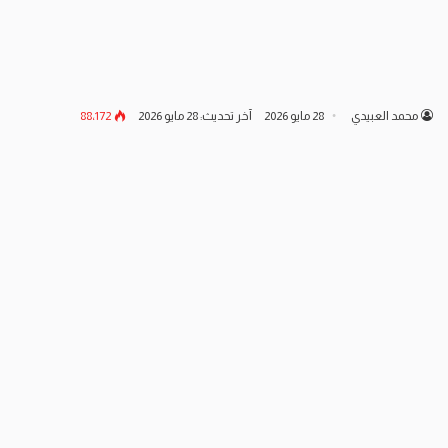
محمد العبيدي
28 مايو 2026
آخر تحديث: 28 مايو 2026
88٬172