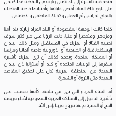
فتجد فيه تأشيرة إلى بلد تتمنى زيارته في اليقظة فذلك يدل
على بلوغ تلك الفتاة أقصى غاياتها وأمنياتها خاصة المتصلة
بالنجاح الدراسي ثم العملي وكذلك العاطفي والاجتماعي.
كلما كانت الوجهة المقصودة أو البلد المراد زيارته بلدا آمنا
ومزدهرا ومتحضرا أو غنيا، دلت الرؤيا على خير كثير سوف
تصيبه الفتاة أو العزباء في المستقبل ومثل ذلك البلدان
الإسكندنافية أو الخليجية أو الأوروبية خاصة ألمانيا وفرنسا
أو المملكة المتحدة. ويحمد كذلك أن ترى العزباء تأشيرة
سفرها إلى الولايات المتحدة أو كندا أو أستراليا لأن البلدان
البعيدة عن المنطقة العربية تدل على تحقيق المقاصد
البعيدة مثل الثروة أو الشهرة.
أما الفتاة العزباء التي ترى في حلمها كأنها تحصلت على
تأشيرة الدخول إلى المملكة العربية السعودية لأداء فريضة
الحج أو العمرة فإنها تتزوج قريبا بإذن الله.