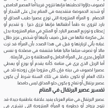
لضيوف جاؤوا لخطبتها فإنها تتزوج قريبا أما العصير الحامض
أو شديد الحموضة فتقديمه في المنام يدل على الشجار أو
الخصام . و المرأة المتزوجة التي توزع عصيرا طيب المذاق أو
بارد لتروي به ظمأ أطفالها فإنها ترزق خيرا . و تقديم أو
إعطاء و توزيع العصير البارد أو المثلج في منام المتزوجة يدل
على مكرمة تنالها من قبل ضيف يأتيها أو شخص عزيز طال
غيابه يأتي لزيارتها و قيل في هذا الصدد بأن المرأة قد ترث
مالا أو تصرف مبلغا ماليا هاما فتنفقه في مصلحة و نفس
التأويل يجري على المرأة الحامل و المطلقة و حتى الأرملة .
أما الرجل الذي يرى في منامه كأنه يقدم أو يوزع أو يعطي
عصيرا لضيوف في بيته فإن كان متزوجا فإن زوجته تلد في
ذلك العام أو تكون حاملا في تلك السنة شرط أن يكون
عصير برتقال أو تفاح و يكون حلو المذاق ليس حامضا.
تفسير عصير البرتقال في المنام
عصير البرتقال في منام العزباء يفيد علاقة عاطفية جيدة قد
تتوج بزواج أو خطوبة و المرأة المتزوجة التي تشتري في