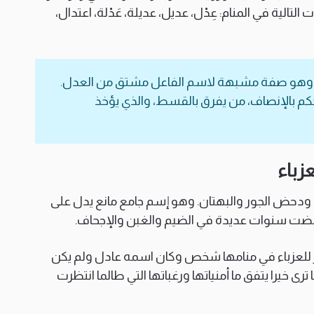
لتالية في المنام: عِدْل، عديل، عديلة، عَدْلة، اعتدال،
، وهو صفة مشبهة لاسم الفاعل مشتق من العدل.
م بالإنصاف، من يفرق بالقسط، والذي يؤخذ
زباء
 ودحض الجور والبهتان. وهو إسم جامع مانع يدل على
ي قضت سنوات عديدة في الضيم والغبن والإجحاف.
ر للعزباء في منامها شخص وكان اسمه عادل ولم يكن
ى خيرا يتفق ما أمنياتها ورغباتها التي طالما انتظرت