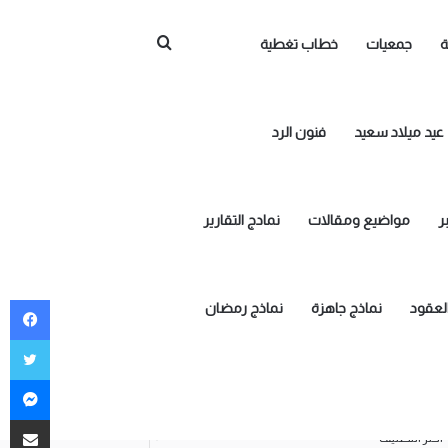
بحث
ة
جمعيات
خطاب تغطية
عن
عيد ميلاد سعيد
فنون الرد
ر
مواضيع ومقالات
نمادج التقارير
في
العقود
نماذج جاهزة
نماذج رمضان
توي
ما
تصنيفات
مشاركة ع
صنيفات