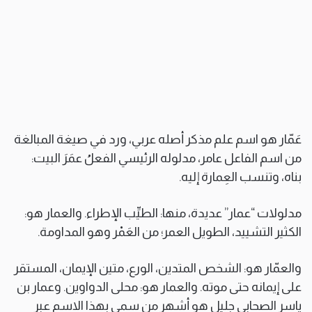
عَمّار هو اسم علم مذكر أصله عربي، ورد في صيغة المبالغة
من اسم الفاعل عامر، مدلوله الرئيسي الفعلُ عمَرَ البيت:
بناه، وتنسب العِمارة إليه.
مدلولات “عمار” عديدة، منها: الطيِّب الإطراء. والعمار هو:
الكثير التشييد، الطويل العمر؛ من العَمْر وهو المداومة.
والعمّار هو: الشخص المتدين، الورع، متين الإيمان، المستقر
على إيمانه حتى موته. والعمار هو: محلى الدواوين. وعمار بن
ياسر الصحابي جليل هو أشهر من سمي بهذا الاسم عبر