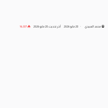
محمد العبيدي
28 مايو 2026
آخر تحديث: 28 مايو 2026
16٬337