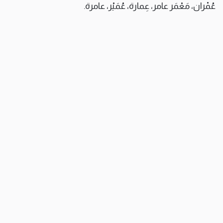
عُمْران، مَعْمَر عامر، عِمارة، عُمَيْر، عامرة.