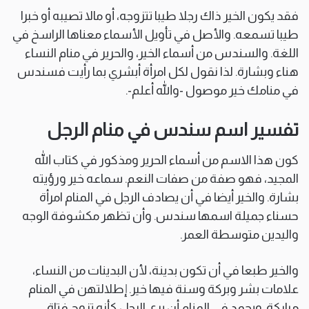
فقد يكون الخير ذاك رجلا طيبا تتزوجه، أو مالا تصيبه أو خبرا
طيبا تسمعه. والأصل في تأويل الأسماء معناها الراسخ في
اللغة. والسندس من أسماء الخير، والحرير في منام النساء
هناء وبشارة. لذا نقول لكل امرأة أبشري بما رأيت فسندس
في منامك خير موصول -والله أعلم-.
تفسير اسم سندس في منام الرجل
كون هذا الاسم من أسماء الحرير ومذكور في كتاب الله
المجيد، فهو صفة من صفات النعم. سماعه خير ورؤيته
بشارة. والخير أيضا في أن يصادف الرجل في المنام امرأة
حسناء جميلة اسمها سندس. وأن تظهر مكشوفة الوجه
واليدين متوسطة العمر.
والخير طبعا في أن تكون بدينة، لأن البدينات من النساء،
علامات بشر وبركة وسنة فيها خير. إطلالتهن في المنام
مباركة. ويحمد في المنام أن يرى الرجل كأنه تزوج فتاة