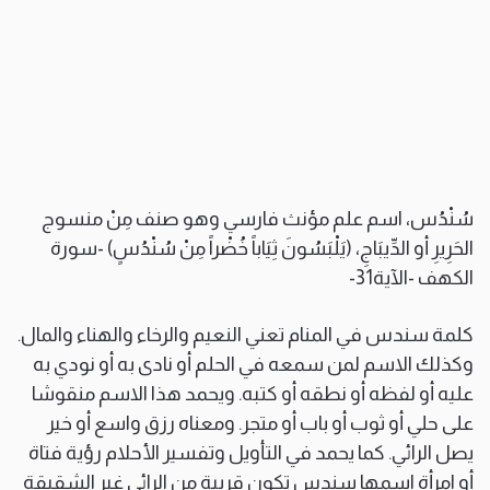
سُنْدُس، اسم علم مؤنث فارسي وهو صنف مِنْ منسوج
الحَرِيرِ أو الدِّيبَاجِ، (يَلْبَسُونَ ثِيَاباً خُضْراً مِنْ سُنْدُسٍ) -سورة
الكهف -الآية31-
كلمة سندس في المنام تعني النعيم والرخاء والهناء والمال.
وكذلك الاسم لمن سمعه في الحلم أو نادى به أو نودي به
عليه أو لفظه أو نطقه أو كتبه. ويحمد هذا الاسم منقوشا
على حلي أو ثوب أو باب أو متجر. ومعناه رزق واسع أو خير
يصل الرائي. كما يحمد في التأويل وتفسير الأحلام رؤية فتاة
أو امرأة اسمها سندس تكون قريبة من الرائي غير الشقيقة