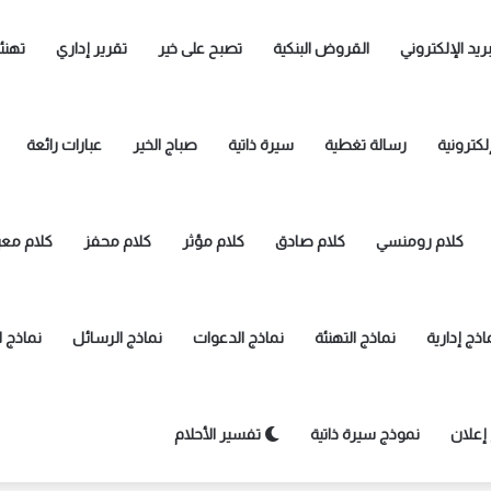
بريد الإلكتروني
القروض البنكية
تصبح على خير
تقرير إداري
تهنئ
لكترونية
رسالة تغطية
سيرة ذاتية
صباج الخير
عبارات رائعة
كلام رومنسي
كلام صادق
كلام مؤثر
كلام محفز
كلام معب
اذج إدارية
نماذج التهنئة
نماذج الدعوات
نماذج الرسائل
نماذج 
إعلان
نموذج سيرة ذاتية
تفسير الأحلام