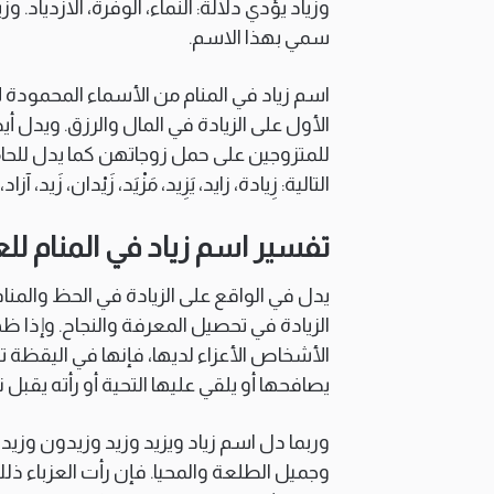
وزياد يؤدي دلالة: النماء، الوفرة، الازدياد.
سمي بهذا الاسم.
اسم زياد في المنام من الأسماء المحمودة لأ
الأول على الزيادة في المال والرزق. ويدل أ
للمتزوجين على حمل زوجاتهن كما يدل للحامل
التالية: زِيادة، زايد، يَزِيد، مَزْيَد، زَيْدان، زَيد، آز
تفسير اسم زياد في المنام للع
يدل في الواقع على الزيادة في الحظ والمناف
الزيادة في تحصيل المعرفة والنجاح. وإذا 
الأشخاص الأعزاء لديها، فإنها في اليقظة ت
يصافحها أو يلقي عليها التحية أو رأته يقبل 
وربما دل اسم زياد ويزيد وزيد وزيدون وزيد
وجميل الطلعة والمحيا. فإن رأت العزباء ذل