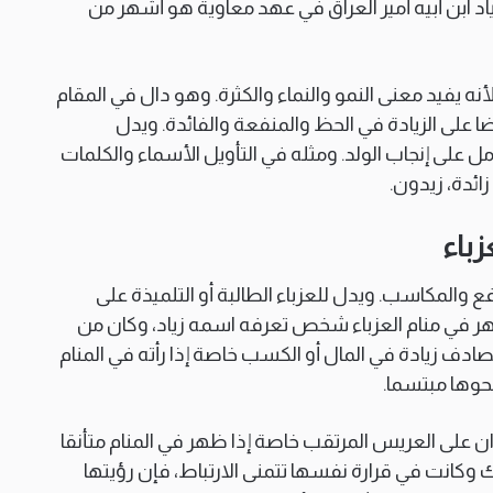
 وزياد ابن أبيه أمير العراق في عهد معاوية هو أشهر من
نه يفيد معنى النمو والنماء والكثرة. وهو دال في المقام
يضا على الزيادة في الحظ والمنفعة والفائدة. ويدل
 على إنجاب الولد. ومثله في التأويل الأسماء والكلمات
اد، زائدة، زيدون.
زباء
ع والمكاسب. ويدل للعزباء الطالبة أو التلميذة على
ظهر في منام العزباء شخص تعرفه اسمه زياد، وكان من
صادف زيادة في المال أو الكسب خاصة إذا رأته في المنام
نحوها مبتسما.
ان على العريس المرتقب خاصة إذا ظهر في المنام متأنقا
ك وكانت في قرارة نفسها تتمنى الارتباط، فإن رؤيتها