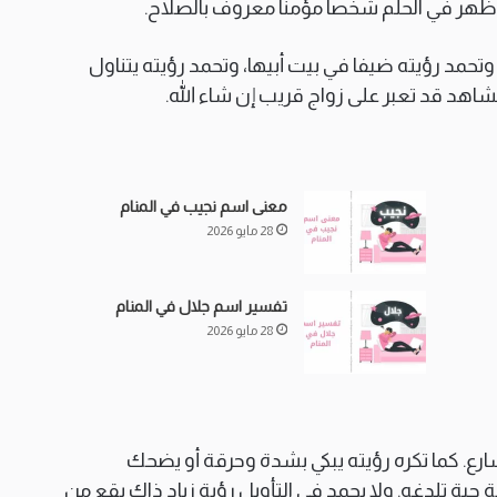
ذي ظهر في الحلم شخصا مؤمنا معروف بالصلاح.
وتحمد رؤيته ضيفا في بيت أبيها، وتحمد رؤيته يتناول
شاهد قد تعبر على زواج قريب إن شاء الله.
معنى اسم نجيب في المنام
28 مايو 2026
تفسير اسم جلال في المنام
28 مايو 2026
شارع. كما تكره رؤيته يبكي بشدة وحرقة أو يضحك
 حية تلدغه. ولا يحمد في التأويل رؤية زياد ذاك يقع من