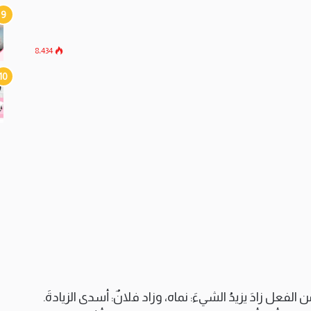
8٬434
فعل زادَ يزيدُ الشيءَ: نماه، وزاد فلانٌ: أسدى الزيادةَ.