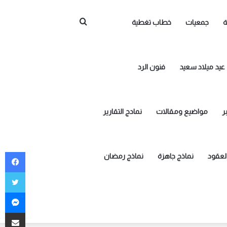
بحث
ة
جمعيات
خطاب تغطية
عن
عيد ميلاد سعيد
فنون الرد
ر
مواضيع ومقالات
نمادج التقارير
في
العقود
نماذج جاهزة
نماذج رمضان
توي
ما
مشاركة ع