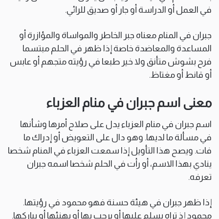
في العمل أو الدراسة أو جار أو صديق للرائي.
جبران في المنام معناه جبر الخاطر والمواساة والمؤازرة أو
المساعدة والمعاضدة خاصة إذا ظهر في الحلم مبتسما
فرح بشوش متأنق ولا خير طبعا في رؤيته متجهم أو عابس
أو قانط أو مغتاظ.
معنى اسم جبران في منام العزباء
اسم جبران في منام العزباء يدل على صلاح أمرها وشأنها
في مسألة ما لديها. وهو دال على التعويض أو إدراك ما
فات. ويصح هذا التأويل إذا سمعت العزباء في المنام شخصا
ينادي بهذا الاسم، أو رأت في الحلم شخصا اسمه جبران
تعرفه.
إذا ظهر جبران في هيئة حسنة فهو محمود في رؤيتها.
محمود إذ تراه يسلم عليها أو يرحب بها أو يهنئها أو يباركها.