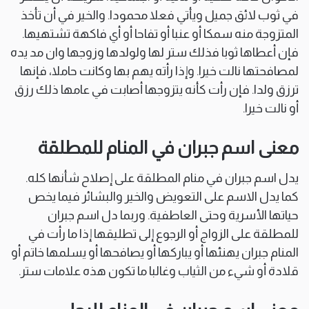
في ثوب لائق جميل ويأتي فعلا محمودا. والخير في أن تأخذ
المتزوجة منه سمكا أو عنبا أو تفاحا أو أي فاكهة تشتهيها.
فإن أعطاها ثوبا فذلك ستر لها ولولدها وزوجها وان مد يده
لمصافحتها نالت خيرا. وإذا رأته يهم بها وكانت حاملا، فإنها
ترزق ولدا. فإن رأت كأنه يتزوجها أصابت في عامها ذلك رزق
أو نالت خيرا.
معنى اسم جبران في المنام للمطلقة
يدل اسم جبران في منام المطلقة على إصلاح شأنها كله.
كما يدل الاسم على التعويض والخير والبشائر فيما يخص
حياتها الأسرية وحتى العاطفية. وربما دل اسم جبران
للمطلقة على الزواج أو الرجوع إلى تطليقها إذا ما رأت في
المنام جبران يهنئها أو يباركها أو يصافحها أو يسلمها خاتم أو
قلادة أو شيء من الثياب وغالبا ما تكون هذه علامات ستر.