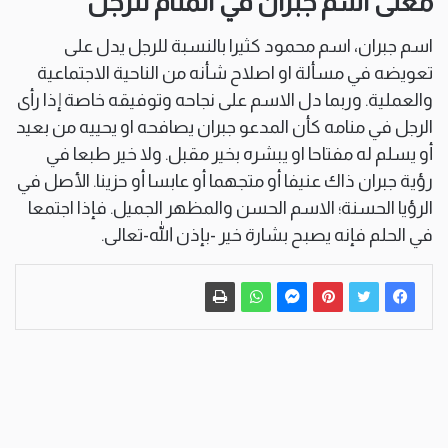
معنى اسم جبران في المنام للرجل
اسم جبران، اسم محمود كثيرا بالنسبة للرجل يدل على
تعويضه في مسألة او اصلاح شأنه من الناحية الاجتماعية
والعملية. وربما دل الاسم على نجاحه وتوفيقه خاصة إذا رأى
الرجل في منامه كأن المدعو جبران يصافحه او يحييه من بعيد
أو يسلم له مفتاحا او يبشره بخير مقبل. ولا خير طبعا في
رؤية جبران ذاك عنيفا أو متجهما أو عابسا أو حزينا. الأصل في
الرؤيا الحسنة؛ الاسم الحسن والمظهر الجميل. فإذا اجتمعا
في الحلم فإنه يصبح بشارة خير -بإذن الله-تعالى.