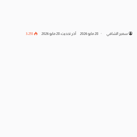
سمير الشافي
28 مايو 2026
آخر تحديث: 28 مايو 2026
3٬255