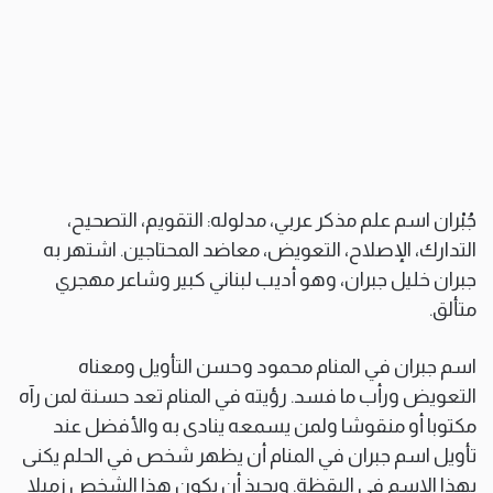
جُبْران اسم علم مذكر عربي، مدلوله: التقويم، التصحيح،
التدارك، الإصلاح، التعويض، معاضد المحتاجين. اشتهر به
جبران خليل جبران، وهو أديب لبناني كبير وشاعر مهجري
متألق.
اسم جبران في المنام محمود وحسن التأويل ومعناه
التعويض ورأب ما فسد. رؤيته في المنام تعد حسنة لمن رآه
مكتوبا أو منقوشا ولمن يسمعه ينادى به والأفضل عند
تأويل اسم جبران في المنام أن يظهر شخص في الحلم يكنى
بهذا الاسم في اليقظة. ويحبذ أن يكون هذا الشخص زميلا