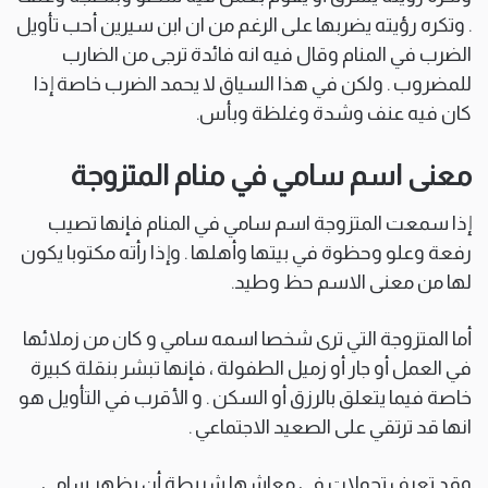
. وتكره رؤيته يضربها على الرغم من ان ابن سيرين أحب تأويل
الضرب في المنام وقال فيه انه فائدة ترجى من الضارب
للمضروب . ولكن في هذا السياق لا يحمد الضرب خاصة إذا
كان فيه عنف وشدة وغلظة وبأس.
معنى اسم سامي في منام المتزوجة
إذا سمعت المتزوجة اسم سامي في المنام فإنها تصيب
رفعة وعلو وحظوة في بيتها وأهلها . وإذا رأته مكتوبا يكون
لها من معنى الاسم حظ وطيد.
أما المتزوجة التي ترى شخصا اسمه سامي و كان من زملائها
في العمل أو جار أو زميل الطفولة ، فإنها تبشر بنقلة كبيرة
خاصة فيما يتعلق بالرزق أو السكن . و الأقرب في التأويل هو
انها قد ترتقي على الصعيد الاجتماعي .
وقد تعرف تحولات في معاشها شريطة أن يظهر سامي