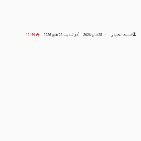
محمد العبيدي
28 مايو 2026
آخر تحديث: 28 مايو 2026
10٬159