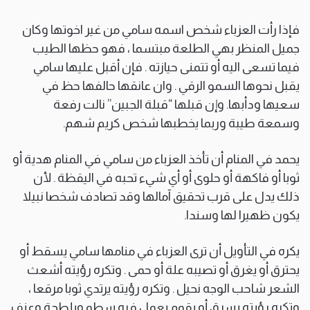
فإذا رأت العزباء شخص اسمه سامي من غير اخوتها وكان
جميل المنظر بهي الطلعة مبتسما ، فهو حظها الطيب
فيما تسعى اليه أو تتمنى حيازته . فإن أقبل عليها سامي
يقبل نحوها السمو الرقي . وان عانقها حالفها حظ في
سعيها ودأبها. وإن قبلها “قبلة الجبين” نالت رفعة
وسمعة طيبة وربما يخطبها شخص كريم شهم.
يحمد في المنام أن تأخذ العزباء من سامي في المنام هدية أو
ثوبا أو فاكهة أو حلوى أو أي شيء تحبه في اليقظة . لأن
ذلك يدل على قرب تحقيق آمالها وقد تصادف شخصا نبيلا
يكون ظهيرا لها وسندا.
يكره في التأويل أن ترى العزباء في منامها سامي يسقط أو
يحترق أو يغرق أو تصيبه علة أو حمى . وتكره رؤيته أشعث
الشعر شاحب الوجه نحيل . وتكره رؤيته يرتدي ثوبا مرقعا ،
وتكره رؤيته يسرق أو يقوم بعمل فيه سطو وبلطجة وعنف