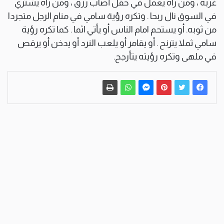
غربة ، ومن رآه يعمل في حقل أصاب رزق ، ومن رآه يشتري
في السوق نال ربحا . وتكره رؤية سامي في منام الرجل متجردا
من ثوبه. أو يستحم امام الناس أو يأتي اثما . كما تكره رؤية
سامي ثملا يترنح . أو يقامر أو يلعب النرد أو يدخن أو يرقص
في ملهى وتكره رؤيته يتأرجح.