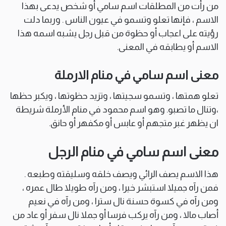
من رأت من المطلقات اسم سامي أو شخص يدعى بهذا
الاسم ، فإنها تعلو وتسمو في عيون الناس . وربما دلت
رؤيته على اعجاب أو حظوة من قبل رجل يشبه اسمه هذا
الاسم أو يطابقه في المعنى.
معنى اسم سامي في منام الارملة
تعلو همتها ، وتسمو سجيتها ، وتزيد حظوتها ، ويكبر حظها
،وتنال ما تصبو. وهو اسم محمود في منام الأرملة شريطة
ان يظهر غبر متجهم أو عابس أو مكفهر أو حانق.
معنى اسم سامي في منام الرجل
هذا الاسم يصف الرائي ويصف خلقه وسليقته وطبعه .
فمن رآه جميلا استبشر خيرا ، ومن رآه طويلا طال عمره ،
ومن رآه في كسوة حسنة نال سترا ، ومن رآه في نعيم
أصاب مالا ، ومن رآه يركب فرسا أو جملا نال سفر أو عاد من