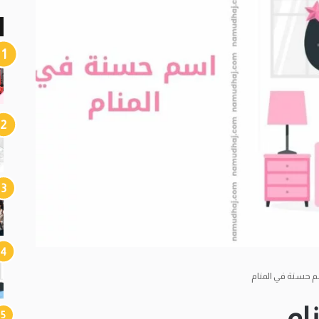
 حسنة في المنام
ام