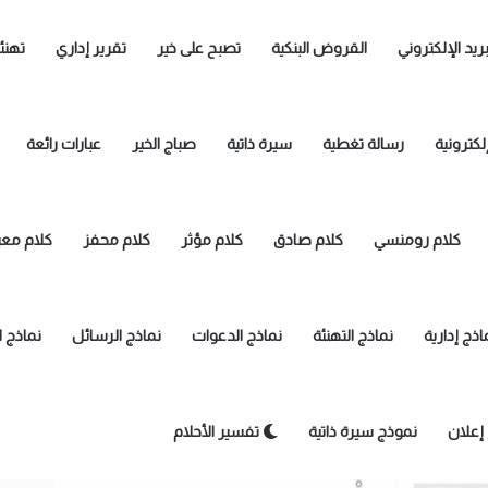
بريد الإلكتروني
القروض البنكية
تصبح على خير
تقرير إداري
تهنئ
لكترونية
رسالة تغطية
سيرة ذاتية
صباج الخير
عبارات رائعة
كلام رومنسي
كلام صادق
كلام مؤثر
كلام محفز
كلام معب
اذج إدارية
نماذج التهنئة
نماذج الدعوات
نماذج الرسائل
نماذج 
إعلان
نموذج سيرة ذاتية
تفسير الأحلام
ت