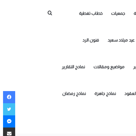
بحث
ة
جمعيات
خطاب تغطية
عن
عيد ميلاد سعيد
فنون الرد
ر
مواضيع ومقالات
نمادج التقارير
في
العقود
نماذج جاهزة
نماذج رمضان
توي
تصنيفات
ما
صنيفات
مشاركة ع