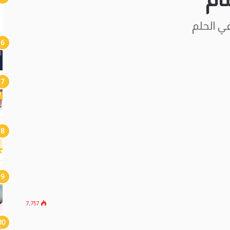
ي الحلم
7٬757