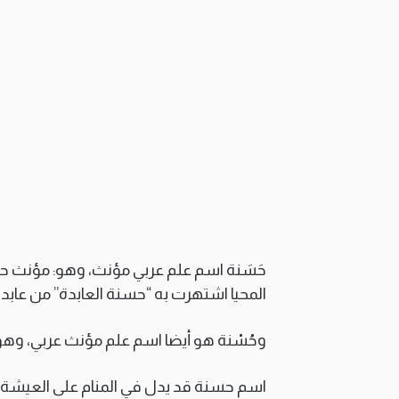
حَسَنة اسم علم عربي مؤنث، وهو: مؤنث حس
المحيا اشتهرت به “حسنة العابدة” من عابدا
وحُسْنة هو أيضا اسم علم مؤنث عربي، وهو م
اسم حسنة قد يدل في المنام على العيشة الحس