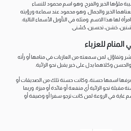
يبة ملؤها الخير والفرح. وهو اسم محمود للنساء
عناهما الخير والجمال. وهو محمود عند سماعه ورؤيته
أة لها هذا الاسم. ومثله في التأويل الأسماء التالية:
سَنين، حَسَن، تحسين، حُسْنى.
لمنام للعزباء
بشر وتفاؤل. لمن سمعته من العازبات في منامها أو رأته
لحسن وكلاهما يدل على خير يقبل نحو الرائية.
ة تعرفها اسمها حسنة، وكانت حسنة تلك من الصديقات أو
مقبلة نحو الرائية أي منفعة أو فائدة أو ميزة. وربما
غاية في الروعة لمن كانت ترجو سفرا أو وضيفة أو