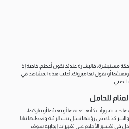
احكة مستبشرة، فالبشارة عندئذ تكون أعظم. خاصة إذا
 وتهنئها أو تقول لها مبروك. أغلب هذه المشاهد في
 الصبي.
منام للحامل
ا حسنة، ورأت كأنها تعانقها أو تهنئها أو تباركها،
والخير كذلك في رؤيتها تدخل بيت الرائية وتعطيها ثيابا
تدل في تفسير الأحلام على تغييرات إيجابية سوف