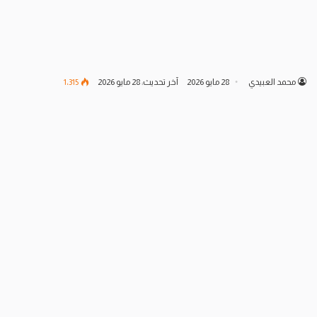
محمد العبيدي
28 مايو 2026
آخر تحديث: 28 مايو 2026
1٬315