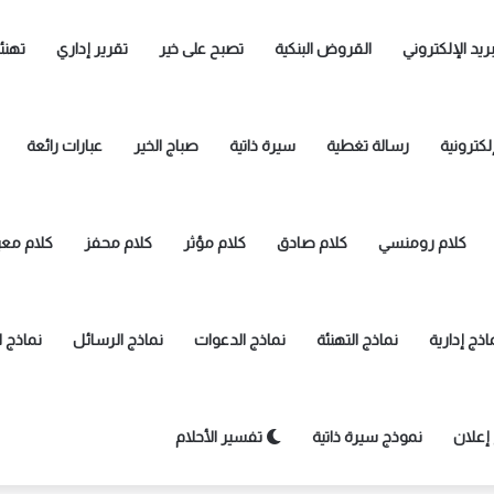
بريد الإلكتروني
القروض البنكية
تصبح على خير
تقرير إداري
تهنئ
لكترونية
رسالة تغطية
سيرة ذاتية
صباج الخير
عبارات رائعة
كلام رومنسي
كلام صادق
كلام مؤثر
كلام محفز
كلام معب
اذج إدارية
نماذج التهنئة
نماذج الدعوات
نماذج الرسائل
نماذج 
إعلان
نموذج سيرة ذاتية
تفسير الأحلام