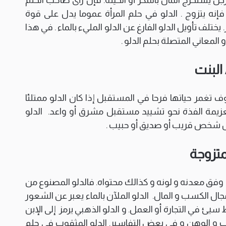
فإنه يتزوج . الدلو في حلم المرأة عموما يدل على قوة
 يختلف تأويل الدلو الفارغ عن الدلو المليء بالماء . في هذا
لمعاني المتصلة بحلم الدلو .
 البنت
 تغمر حياتها فرحا في المستقبل إذا كان الدلو ممتلئا
و العزيمة الفذة نحو تشييد مستقبل مشرق أو واعد. الدلو
بل شخص قريب أو صديق أو حبيب .
متزوجة
 وفق معدنه و لونه و كذالك محتواه. فالدلو المصنوع من
ال الكسب و المال. الدلو الملآن بالماء يعبر عن الشعور
 سيئ في التجارة أو العمل. و الدلو الذهبي يرمز إلى الإبن
تاعب و الوهن و في بعض التفاسير. الدلو المثقوب في حلم