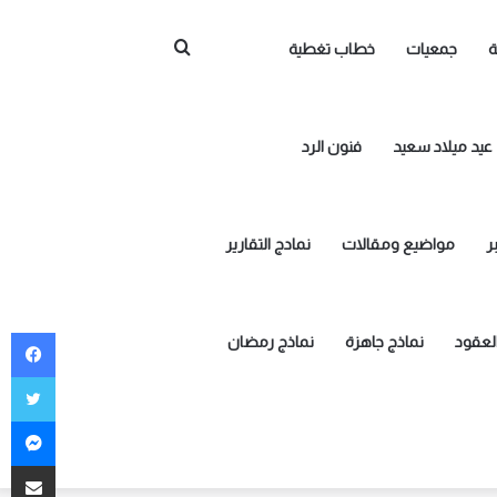
بحث
ة
جمعيات
خطاب تغطية
عن
عيد ميلاد سعيد
فنون الرد
ر
مواضيع ومقالات
نمادج التقارير
في
العقود
نماذج جاهزة
نماذج رمضان
توي
ما
مشاركة 