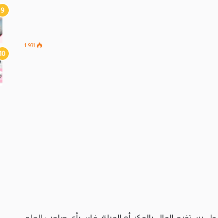
1٬931
جل يستخرج المال بالمكر أو الحيلة. فإن رأى صاحب الحلم