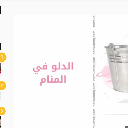
ت
ص
ن
ي
ف
ا
ت