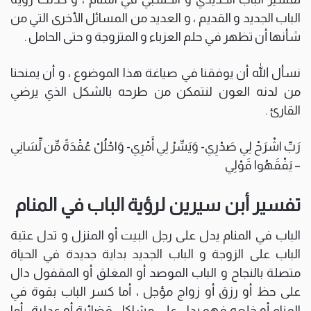
الباب الجديد و القديم ، و العديد من المسائل الأخرى التي من
شأنها أن تظهر في حلم العزباء و المتزوجة و حتى الحامل .
نسأل الله أن يوفقنا في صياغة هذا الموضوع ، و أن يمنحنا
من لدنه العون لنتمكن من طرحه بالشكل الذي يرضي
القارئ .
رَبِّ اشْرَحْ لِي صَدْرِي- وَيَسِّرْ لِي أَمْرِي- وَاحْلُلْ عُقْدَةً مِّن لِّسَانِي
– يَفْقَهُوا قَوْلِي
تفسير أبن سيرين لرؤية الباب في المنام
الباب في المنام يدل على رجل البيت أو المنزل و تدل عتبة
الباب على الزوجة و الباب الجديد بداية جديدة في الحياة
متصلة بالنجاح و الباب الموصد أو المغلق أو المقفول دال
على حظ أو رزق أو زواج مؤجل ، أما كسر الباب بقوة في
المنام أو خلعه فهو يدل على مشاكل قضائية أو عدلية ، أما