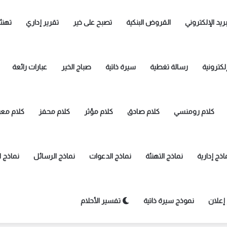
بريد الإلكتروني
القروض البنكية
تصبح على خير
تقرير إداري
تهنئ
لكترونية
رسالة تغطية
سيرة ذاتية
صباج الخير
عبارات رائعة
كلام رومنسي
كلام صادق
كلام مؤثر
كلام محفز
كلام معب
اذج إدارية
نماذج التهنئة
نماذج الدعوات
نماذج الرسائل
نماذج 
إعلان
نموذج سيرة ذاتية
تفسير الأحلام