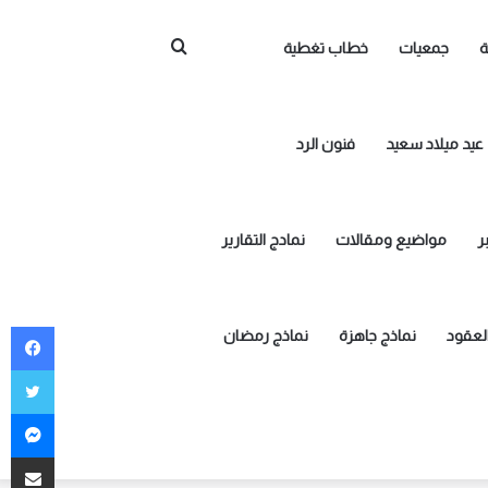
بحث
ة
جمعيات
خطاب تغطية
عن
عيد ميلاد سعيد
فنون الرد
ر
مواضيع ومقالات
نمادج التقارير
في
العقود
نماذج جاهزة
نماذج رمضان
توي
ما
مشاركة ع