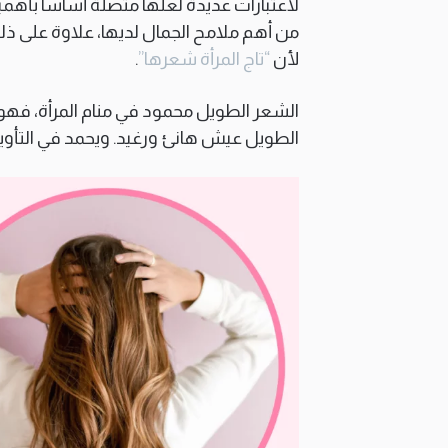
لاعتبارات عديدة لعلها متصلة أساسا بأهمي
من أهم ملامح الجمال لديها، علاوة على ذل
لأن
“تاج المرأة شعرها”
.
الشعر الطويل محمود في منام المرأة، فهو
الطويل عيش هانئ ورغيد. ويحمد في التأويل 